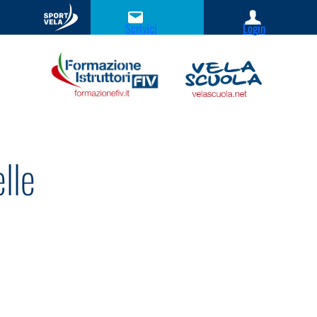
Scrivici
Login
lle